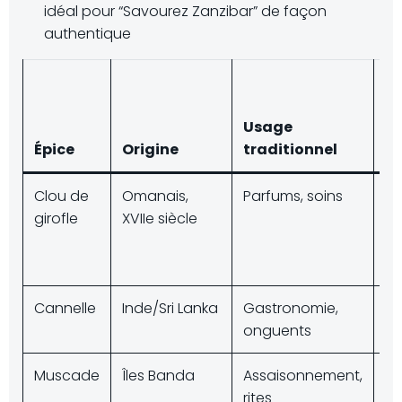
idéal pour “Savourez Zanzibar” de façon
authentique
Va
da
Usage
cu
Épice
Origine
traditionnel
lo
Clou de
Omanais,
Parfums, soins
Ex
girofle
XVIIe siècle
ph
s
st
Cannelle
Inde/Sri Lanka
Gastronomie,
Mé
onguents
cu
Muscade
Îles Banda
Assaisonnement,
Pa
rites
d