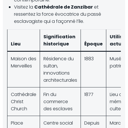
Visitez la
Cathédrale de Zanzibar
et
ressentez la force évocatrice du passé
esclavagiste qui a façonné l’île.
Signification
Utilisa
Lieu
historique
Époque
actuell
Maison des
Résidence du
1883
Musée
Merveilles
sultan,
patrimo
innovations
architecturales
Cathédrale
Fin du
1877
Lieu de
Christ
commerce
mémoire
Church
des esclaves
culte
Place
Centre social
Depuis
Marché,